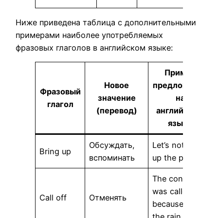
Ниже приведена таблица с дополнительными
примерами наиболее употребляемых
фразовых глаголов в английском языке:
Пример
Новое
предложения
Фразовый
значение
на
глагол
(перевод)
английском
языке
Обсуждать,
Let’s not bring
Bring up
вспоминать
up the past.
The concert
was called off
Call off
Отменять
because of
the rain.