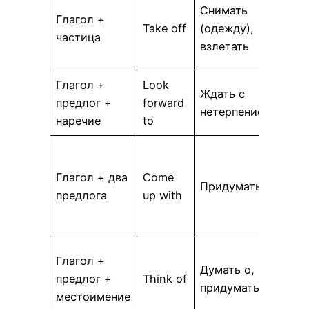
I ne
Снимать
Глагол +
off 
Take off
(одежду),
частица
The 
взлетать
off 
Глагол +
Look
I’m 
Ждать с
предлог +
forward
forw
нетерпением
наречие
to
seei
Can
Глагол + два
Come
up w
Придумать
предлога
up with
solu
prob
Can 
Глагол +
Думать о,
of a
предлог +
Think of
придумать
movi
местоимение
wat