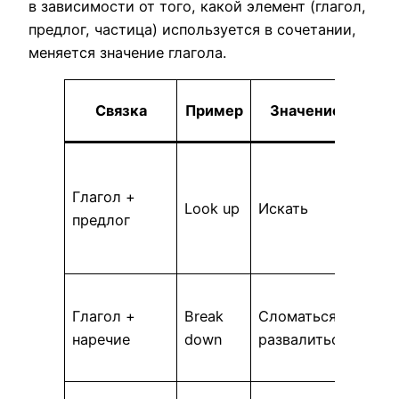
в зависимости от того, какой элемент (глагол,
предлог, частица) используется в сочетании,
меняется значение глагола.
Связка
Пример
Значение
Пре
I ne
Глагол +
up t
Look up
Искать
предлог
mean
this
The 
Глагол +
Break
Сломаться,
down
наречие
down
развалиться
way 