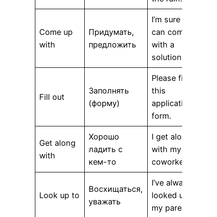
I’m sure we
Come up
Придумать,
can come up
with
предложить
with a
solution.
Please fill out
Заполнять
this
Fill out
(форму)
application
form.
Хорошо
I get along
Get along
ладить с
with my
with
кем-то
coworkers.
I’ve always
Восхищаться,
Look up to
looked up to
уважать
my parents.