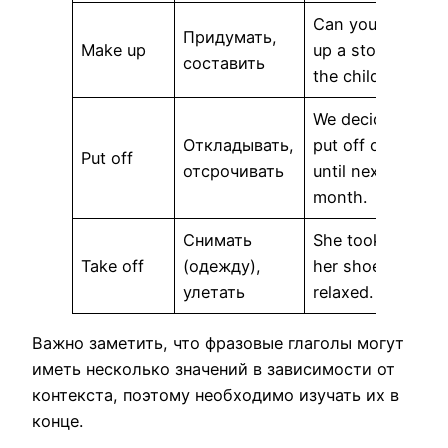
Can you make
Придумать,
Make up
up a story for
составить
the children?
We decided to
Откладывать,
put off our trip
Put off
отсрочивать
until next
month.
Снимать
She took off
Take off
(одежду),
her shoes and
улетать
relaxed.
Важно заметить, что фразовые глаголы могут
иметь несколько значений в зависимости от
контекста, поэтому необходимо изучать их в
конце.