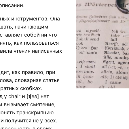
описании.
ных инструментов. Она
мешать, начинающим
ставляет собой ни что
нять, как пользоваться
вила чтения написанных
ит, как правило, при
лова, словарная статья
ратных скобках.
 у chair и [ʧeə] нет
ии вызывает смятение,
 понять транскрипцию
 получится не у всех.
уверенность в своих