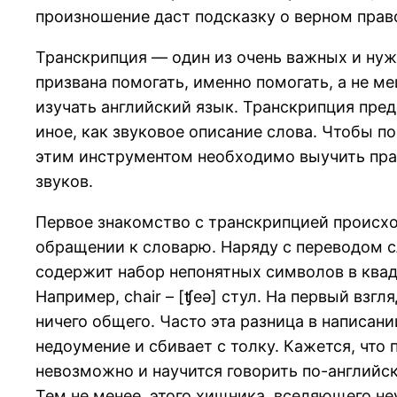
произношение даст подсказку о верном прав
Транскрипция — один из очень важных и нуж
призвана помогать, именно помогать, а не 
изучать английский язык. Транскрипция пред
иное, как звуковое описание слова. Чтобы по
этим инструментом необходимо выучить пра
звуков.
Первое знакомство с транскрипцией происход
обращении к словарю. Наряду с переводом с
содержит набор непонятных символов в квад
Например, chair – [ʧeə] стул. На первый взгляд
ничего общего. Часто эта разница в написан
недоумение и сбивает с толку. Кажется, что
невозможно и научится говорить по-английски
Тем не менее, этого хищника, вселяющего не