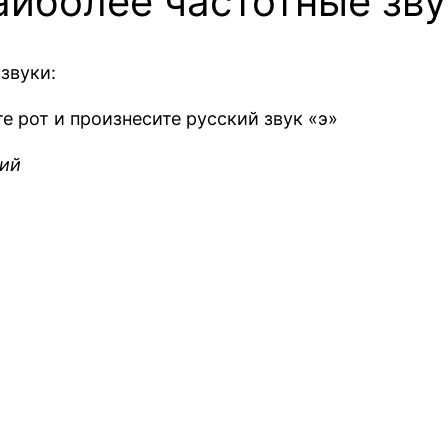
аиболее частотные зву
звуки:
е рот и произнесите русский звук «э»
ший