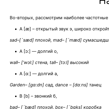
Н
Во-вторых, рассмотрим наиболее частотные 
А [æ] – открытый звук э, широко откройт
sad–[´sæd] плохой, mad– [´mæd] сумасшед
А [ɔ:] — долгий о,
wall– [‘wɔl:] стена, tall– [tɔ:l] высокий
А [ɑ:] — долгий а,
Garden– [gɑ:dn]
сад
, dance – [dɑːns]
танец
B [b] – звонкий б,
bad– [´bæd] плохой, box– [´bɑks] коробка