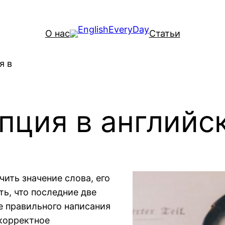
О нас
Статьи
я в
пция в английс
ить значение слова, его
ь, что последние две
е правильного написания
 корректное