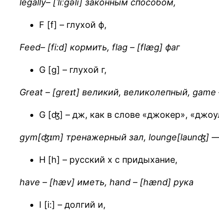
legally– [ˈliːɡəli] законным способом,
F [f] – глухой ф,
Feed– [fi:d] кормить, flag – [flæg] фаг
G [g] – глухой г,
Great – [greɪt] великий, великолепный, game 
G [ʤ] – дж, как в слове «джокер», «джоу
gym[ʤɪm] тренажерный зал, lounge[launʤ] —
H [h] – русский х с придыхание,
have – [hæv]
иметь
, hand – [hænd]
рука
I [i:] – долгий и,