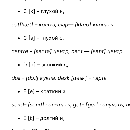
С [k] – глухой к,
cat[kæt] – кошка, clap— [klæp] хлопать
С [s] – глухой с,
centre – [sentə]
центр
, cent — [sent]
центр
D [d] – звонкий д,
doll – [dɔ:l] кукла, desk [desk] – парта
E [e] – краткий э,
send– [send] посылать, get– [get] получать, 
E [i:] – долгий и,