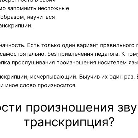
имо запомнить несложные
 образом, научиться
ранскрипции.
ачность. Есть только один вариант правильного 
амостоятельно, без привлечения педагога. К тому
опка прослушивания произношения носителем язы
нскрипции, исчерпывающий. Выучив их один раз,
ли иное слово произносится.
ости произношения зву
транскрипция?