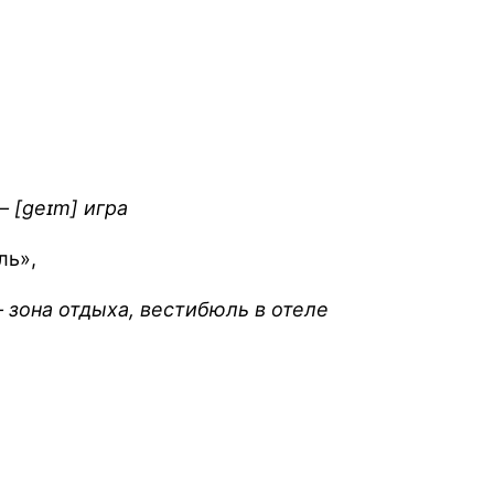
– [geɪm] игра
ль»,
 зона отдыха, вестибюль в отеле