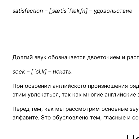
satisfaction – [ˌsætis´fækʃn] – удовольствие
Долгий звук обозначается двоеточием и расп
seek – [´si:k] – искать.
При освоении английского произношения ряд
этим увлекаться, так как многие английские
Перед тем, как мы рассмотрим основные звук
алфавите. Это обусловлено тем, гласные и с