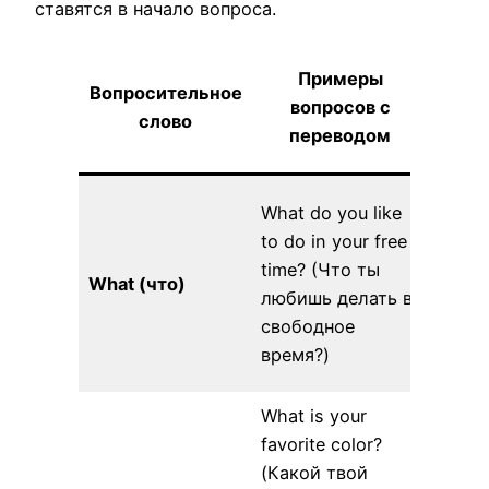
ставятся в начало вопроса.
Ва
Примеры
Вопросительное
от
вопросов с
слово
во
переводом
Pres
I like
What do you like
books
to do in your free
watch
time? (Что ты
What (что)
(Я л
любишь делать в
читат
свободное
смот
время?)
фильм
What is your
My fa
favorite color?
color 
(Какой твой
(Мой