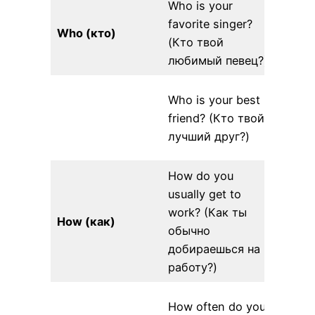
Who is your
My fa
favorite singer?
singer
Who (кто)
(Кто твой
(Мой
любимый певец?)
певец
My bes
Who is your best
Anna.
friend? (Кто твой
лучши
лучший друг?)
Анна.
How do you
usually get to
I usua
work? (Как ты
metro
How (как)
обычно
обычн
добираешься на
метро
работу?)
I exer
How often do you