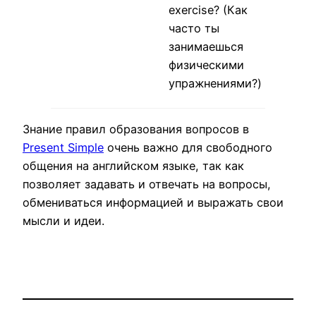
times
exercise? (Как
зани
часто ты
физи
занимаешься
упра
физическими
три р
упражнениями?)
недел
Знание правил образования вопросов в
Present Simple
очень важно для свободного
общения на английском языке, так как
позволяет задавать и отвечать на вопросы,
обмениваться информацией и выражать свои
мысли и идеи.