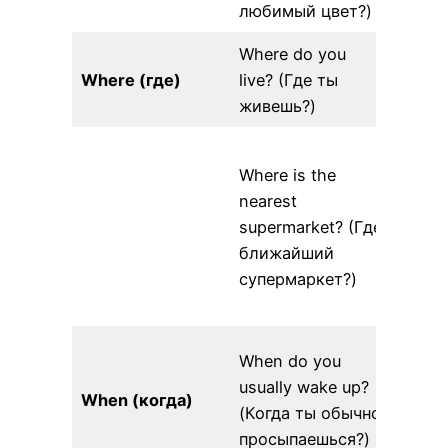
любимый цвет?)
цвет 
Where do you
I live
Where (где)
live? (Где ты
(Я жи
живешь?)
Москв
The n
Where is the
super
nearest
on Mai
supermarket? (Где
(Бли
ближайший
супе
супермаркет?)
наход
Главн
I usua
When do you
up at 
usually wake up?
When (когда)
обыч
(Когда ты обычно
просы
просыпаешься?)