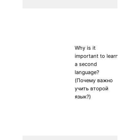
культ
Learn
seco
langu
help 
Why is it
commu
important to learn
travel
a second
opport
language?
(Учен
(Почему важно
второ
учить второй
може
язык?)
с общ
путе
и
возм
работ