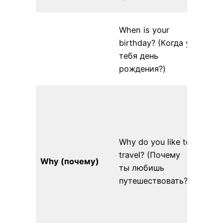
утра.
My bi
When is your
on Ju
birthday? (Когда у
(Мой 
тебя день
рожде
рождения?)
июня.
I like
new p
learn
differ
Why do you like to
cultur
travel? (Почему
Why (почему)
нрави
ты любишь
иссле
путешествовать?)
новые
узнав
разн